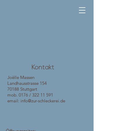
Kontakt
Joëlle Massen
Landhausstrasse 154
70188 Stuttgart
mob. 0176 /
322 11 591
email:
info@zur-schleckerei.de
Öffnungszeiten: